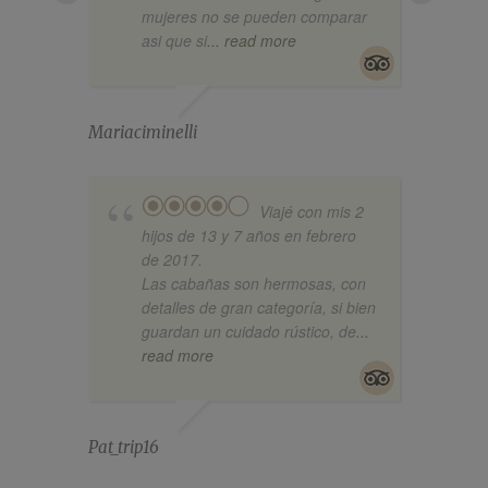
mujeres no se pueden comparar
asi que si
... read more
Mariaciminelli
Miguel
Viajé con mis 2
hijos de 13 y 7 años en febrero
de 2017.
Las cabañas son hermosas, con
detalles de gran categoría, si bien
guardan un cuidado rústico, de
...
read more
Pat_trip16
GRACI