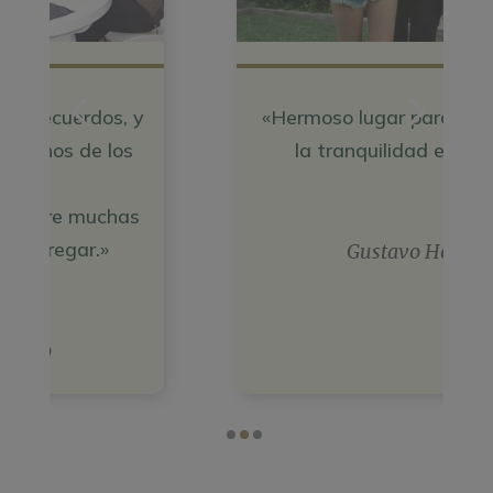
«Hermoso lugar para disfrutar de
«A
la tranquilidad en familia»
Gustavo Hours